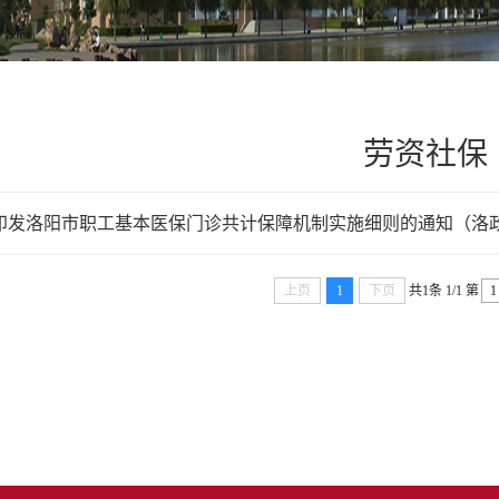
劳资社保
印发洛阳市职工基本医保门诊共计保障机制实施细则的通知（洛政办
上页
1
下页
共1条
1/1
第